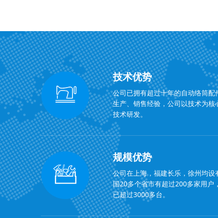
技术优势
公司已拥有超过十年的自动络筒配
生产、销售经验，公司以技术为核
技术研发。
规模优势
公司在上海，福建长乐，徐州均设
国20多个省市有超过200多家用
已超过3000多台。