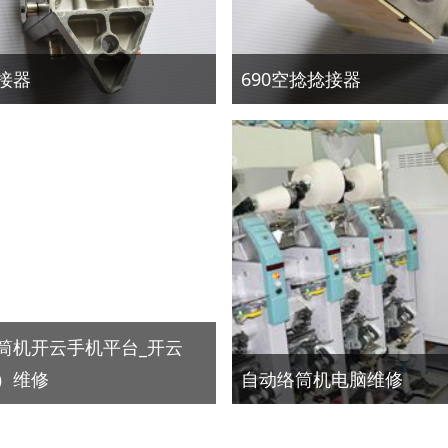
接器
690空捻捻接器
筒机开云手机平台_开云
）维修
自动络筒机电脑维修