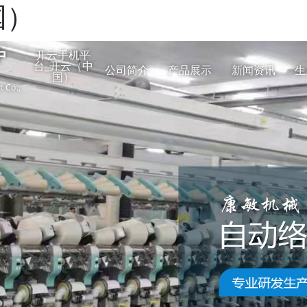
国）
中
开云手机平
台_开云（中
公司简介
产品展示
新闻资讯
生
国）
 Co.,