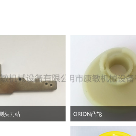
测头刀砧
ORION凸轮