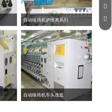
自动络筒机萨维奥系列
自动络筒机车头改造