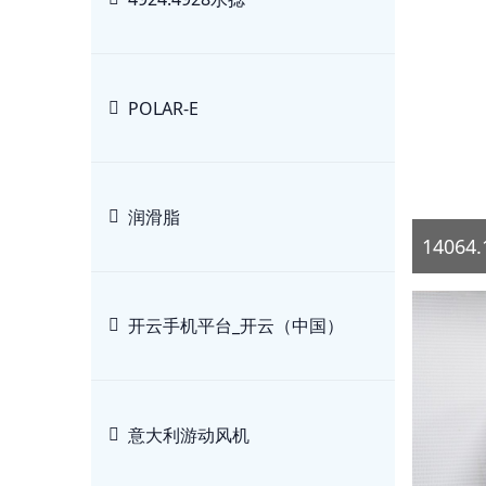
POLAR-E
润滑脂
14064
开云手机平台_开云（中国）
意大利游动风机