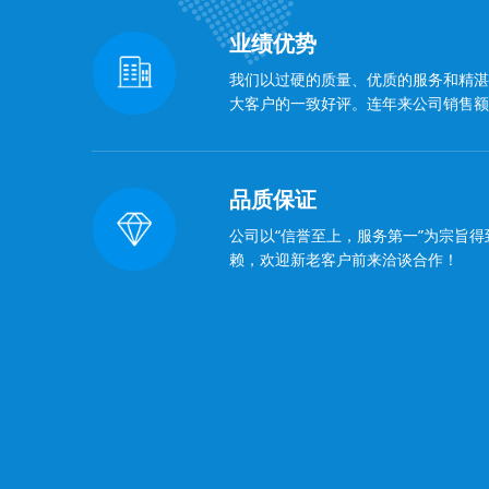
业绩优势
我们以过硬的质量、优质的服务和精湛
大客户的一致好评。连年来公司销售额
品质保证
公司以“信誉至上，服务第一”为宗旨
赖，欢迎新老客户前来洽谈合作！