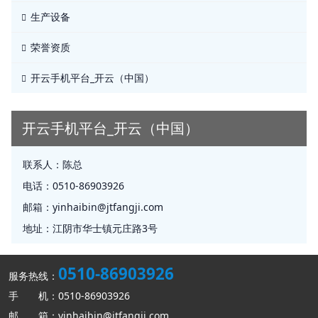
生产设备
荣誉资质
开云手机平台_开云（中国）
开云手机平台_开云（中国）
联系人：
陈总
电话：
0510-86903926
邮箱：
yinhaibin@jtfangji.com
地址：
江阴市华士镇元庄路3号
0510-86903926
服务热线：
手 机：0510-86903926
邮 箱：yinhaibin@jtfangji.com