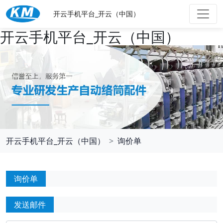
开云手机平台_开云（中国）
开云手机平台_开云（中国）
开云手机平台_开云（中国）
询价单
询价单
发送邮件