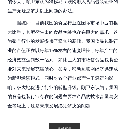
的今天，顾卫东认为将移动互联网融入食品包装企业的
生产无疑是解决以上问题的办法。
据统计，目前我国的食品行业在国际市场中占有很
大比重，其所衍生出的食品包装也存在巨大的需求，这
为整个行业的发展提供了坚实的基础。我国食品包装行
业的产值正在以每年15%左右的速度增长，每年产生的
经济效益达到数千亿元，如此巨大的市场使食品包装企
业对未来发展充满信心。如今，移动互联网经济迅速成
为新型经济模式，同时对各个行业都产生了深远的影
响，极大地促进了行业的转型升级。顾卫东认为，我国
的食品包装行业存在的问题主要在产品的技术含量与安
全等级上，这是未来发展必须解决的问题。
更多资讯