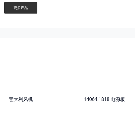
更多产品
意大利风机
14064.1818.电源板