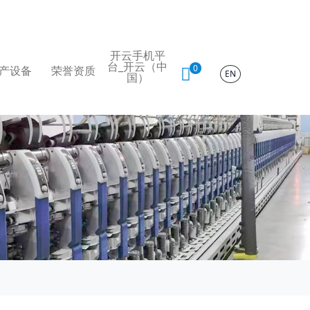
开云手机平
台_开云（中
0
产设备
荣誉资质
EN
国）