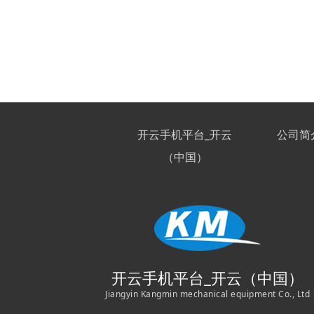
开云手机平台_开云
公司简
（中国）
开云手机平台_开云（中国）
Jiangyin Kangmin mechanical equipment Co., Ltd