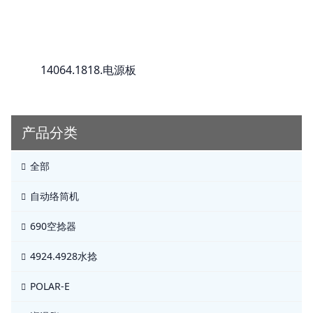
14064.1818.电源板
产品分类
全部
自动络筒机
690空捻器
4924.4928水捻
POLAR-E