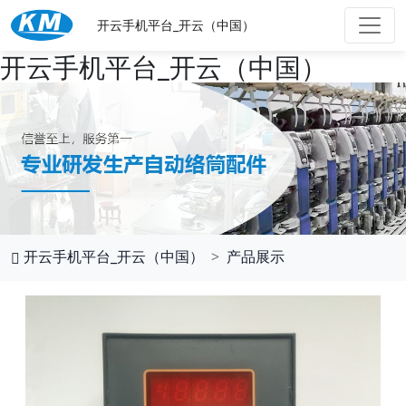
开云手机平台_开云（中国）
开云手机平台_开云（中国）
开云手机平台_开云（中国）
产品展示