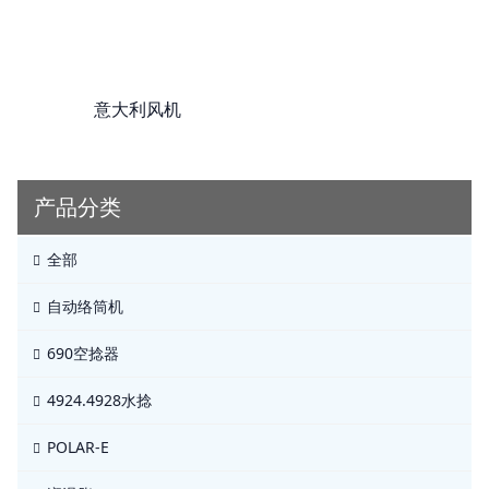
意大利风机
产品分类
全部
自动络筒机
690空捻器
4924.4928水捻
POLAR-E