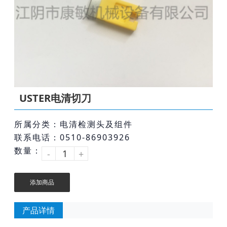
USTER电清切刀
所属分类：电清检测头及组件
联系电话：0510-86903926
数量：
-
+
添加商品
产品详情