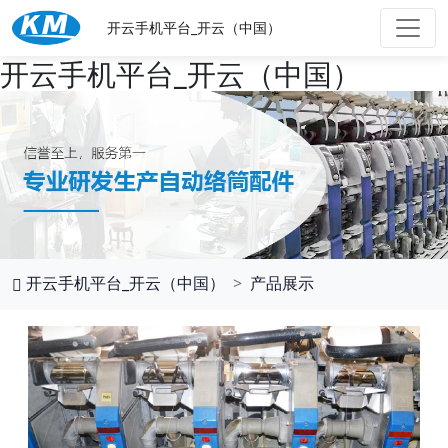
开云手机平台_开云（中国）
开云手机平台_开云（中国）
开云手机平台_开云（中国）
产品展示