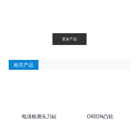
更多产品
相关产品
电清检测头刀砧
ORION凸轮