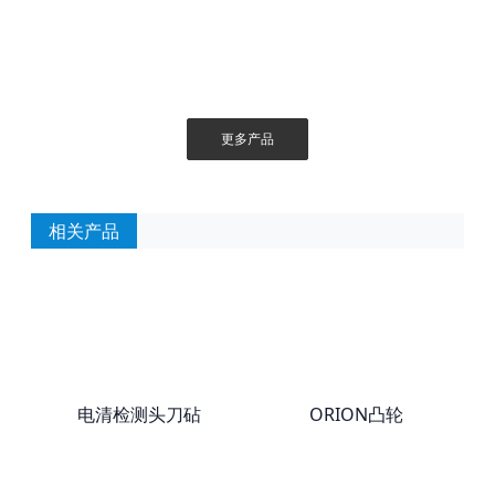
更多产品
相关产品
电清检测头刀砧
ORION凸轮