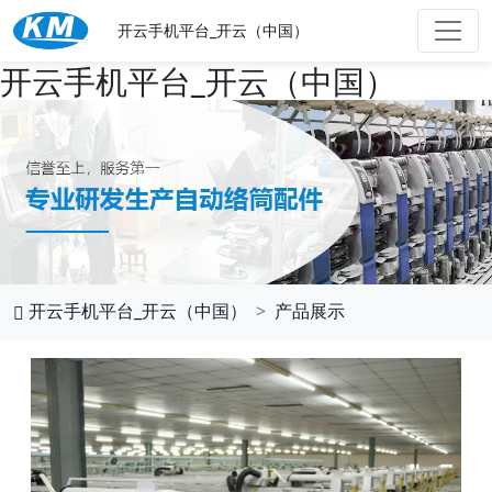
开云手机平台_开云（中国）
开云手机平台_开云（中国）
开云手机平台_开云（中国）
产品展示