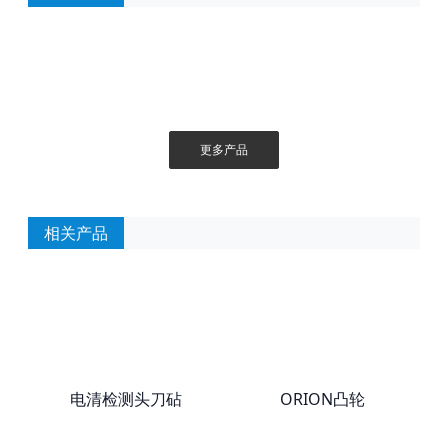
更多产品
相关产品
电清检测头刀砧
ORION凸轮