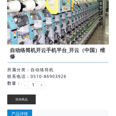
自动络筒机开云手机平台_开云（中国）维
修
所属分类：自动络筒机
联系电话：0510-86903926
数量：
-
+
添加商品
产品详情