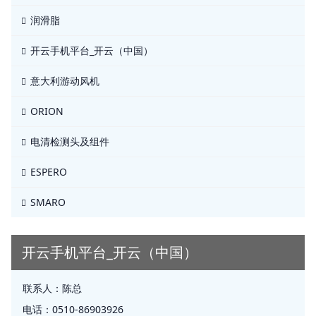
润滑脂
开云手机平台_开云（中国）
意大利游动风机
ORION
电清检测头及组件
ESPERO
SMARO
开云手机平台_开云（中国）
联系人：
陈总
电话：
0510-86903926