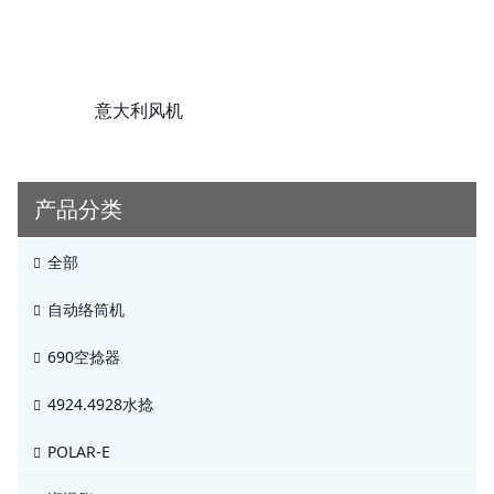
意大利风机
产品分类
全部
自动络筒机
690空捻器
4924.4928水捻
POLAR-E