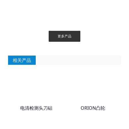
更多产品
相关产品
电清检测头刀砧
ORION凸轮