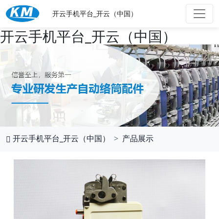
开云手机平台_开云（中国）
开云手机平台_开云（中国）
开云手机平台_开云（中国）
产品展示