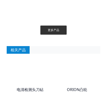
更多产品
相关产品
电清检测头刀砧
ORION凸轮