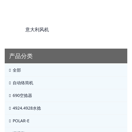
意大利风机
产品分类
全部
自动络筒机
690空捻器
4924.4928水捻
POLAR-E