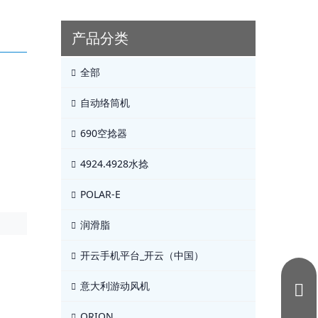
产品分类
全部
自动络筒机
690空捻器
4924.4928水捻
POLAR-E
润滑脂
开云手机平台_开云（中国）
意大利游动风机
ORION