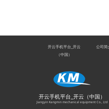
开云手机平台_开云
公司简
（中国）
开云手机平台_开云（中国）
Jiangyin Kangmin mechanical equipment Co., Ltd