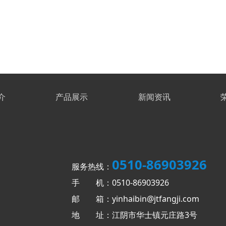
介
产品展示
新闻资讯
0510-86903926
服务热线：
手 机：0510-86903926
邮 箱：yinhaibin@jtfangji.com
地 址：江阴市华士镇元庄路3号