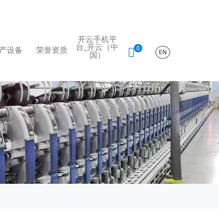
开云手机平
台_开云（中
0
产设备
荣誉资质
EN
国）