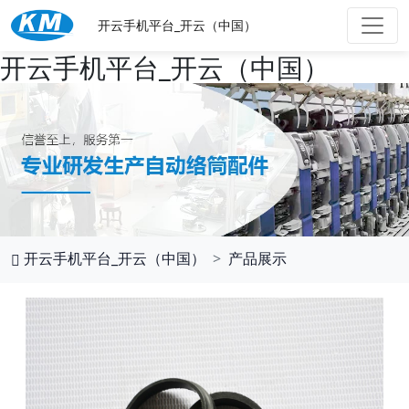
开云手机平台_开云（中国）
开云手机平台_开云（中国）
开云手机平台_开云（中国）
产品展示