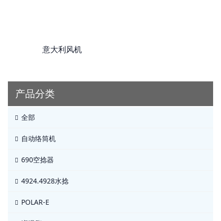
意大利风机
产品分类
全部
自动络筒机
690空捻器
4924.4928水捻
POLAR-E