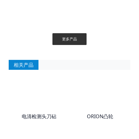
更多产品
相关产品
电清检测头刀砧
ORION凸轮