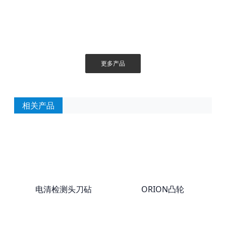
更多产品
相关产品
电清检测头刀砧
ORION凸轮