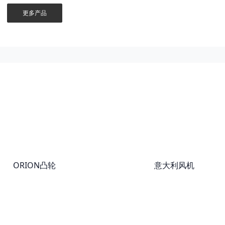
更多产品
ORION凸轮
意大利风机