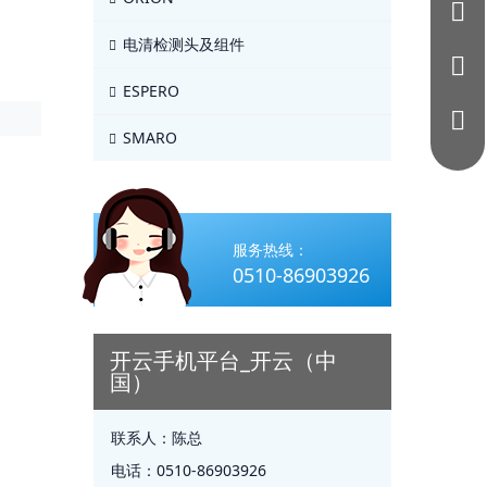
电清检测头及组件
ESPERO
SMARO
服务热线：
0510-86903926
开云手机平台_开云（中
国）
联系人：
陈总
电话：
0510-86903926