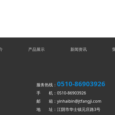
介
产品展示
新闻资讯
0510-86903926
服务热线：
手 机：0510-86903926
邮 箱：yinhaibin@jtfangji.com
地 址：江阴市华士镇元庄路3号