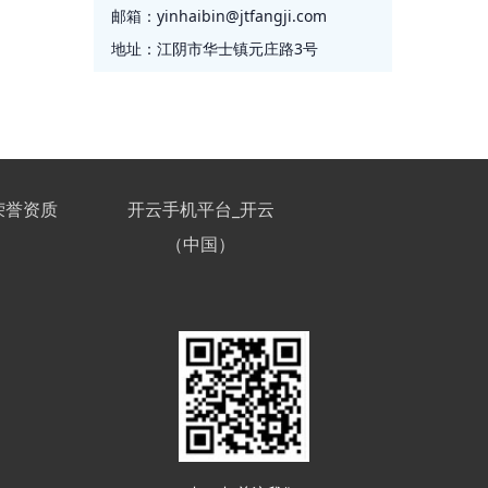
邮箱：
yinhaibin@jtfangji.com
地址：
江阴市华士镇元庄路3号
荣誉资质
开云手机平台_开云
（中国）