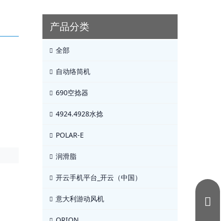
产品分类
全部
自动络筒机
690空捻器
4924.4928水捻
POLAR-E
润滑脂
开云手机平台_开云（中国）
意大利游动风机
ORION