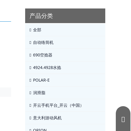
产品分类
全部
自动络筒机
690空捻器
4924.4928水捻
POLAR-E
润滑脂
开云手机平台_开云（中国）
意大利游动风机
ORION