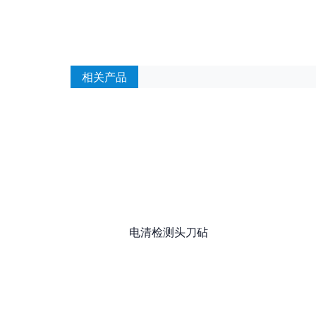
相关产品
电清检测头刀砧