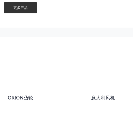
更多产品
ORION凸轮
意大利风机