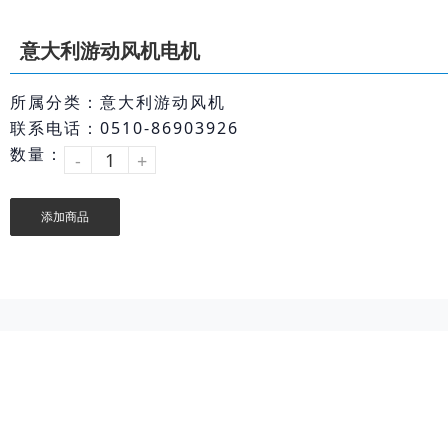
意大利游动风机电机
所属分类：意大利游动风机
联系电话：0510-86903926
数量：
-
+
添加商品