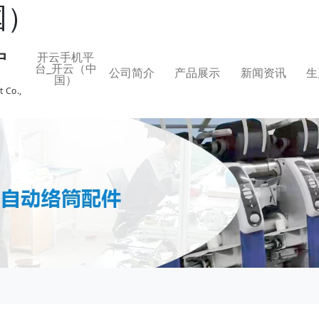
国）
中
开云手机平
台_开云（中
公司简介
产品展示
新闻资讯
生
国）
 Co.,