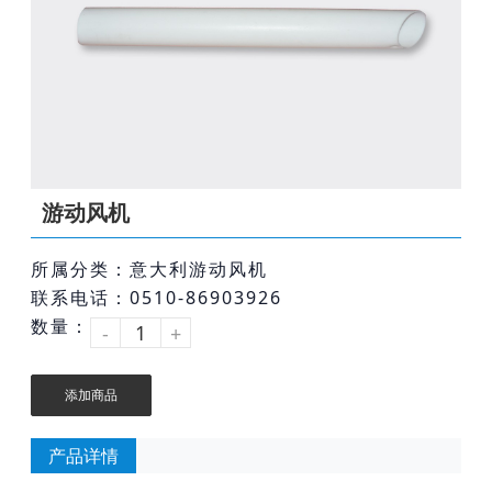
游动风机
所属分类：意大利游动风机
联系电话：0510-86903926
数量：
-
+
添加商品
产品详情