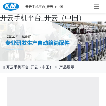
开云手机平台_开云（中国）
开云手机平台_开云（中国）
开云手机平台_开云（中国）
产品展示